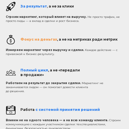
За результат
, а не за клики
Строим маркетинг, который влияет на выручку.
Не просто трафик, не
просто лиды — а вклад в сделки и рост бизнеса.
Фокус на деньгах
,
а не на метриках ради метрик
Измеряем маркетинг через выручку и сделки.
Каждое действие — с
привязкой к бизнес-результату.
Полный цикл
,
а не «передали
в продажи»
Работаем на результат до закрытия сделки.
Маркетинг не
заканчивается лидом — он помогает довести клиента
до решения.
Работа
с системой принятия решений
Влияем не на одного человека — а на всю команду клиента.
Строим
коммуникацию с каждым участником сделки: тех.специалистами,
финансами, безопасностью, руководством