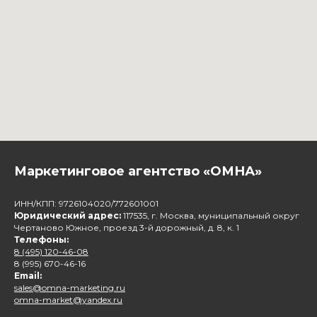
Маркетинговое агентство «ОМНА»
ИНН/КПП: 9726104020/772601001
Юридический адрес:
117535, г. Москва, муниципальный округ
Чертаново Южное, проезд 3-й дорожный, д. 8, к. 1
Телефоны:
8 (495) 120-46-08
8 (995) 670-46-16
Email:
sales@omna-marketing.ru
omna-market@yandex.ru