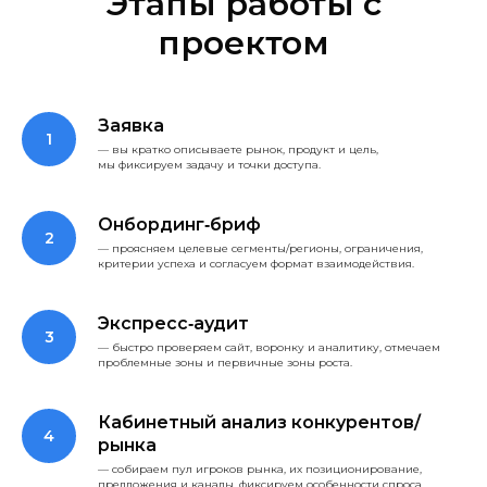
Этапы работы с
проектом
Заявка
— вы кратко описываете рынок, продукт и цель,
мы фиксируем задачу и точки доступа.
Онбординг‑бриф
— проясняем целевые сегменты/регионы, ограничения,
критерии успеха и согласуем формат взаимодействия.
Экспресс‑аудит
— быстро проверяем сайт, воронку и аналитику, отмечаем
проблемные зоны и первичные зоны роста.
Кабинетный анализ конкурентов/
рынка
— собираем пул игроков рынка, их позиционирование,
предложения и каналы, фиксируем особенности спроса