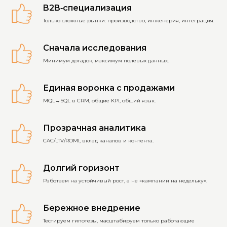
B2B‑специализация
Записаться
Только сложные рынки: производство, инженерия, интеграция.
Оставляя заявку, вы соглашаетесь на
Сначала исследования
обработку своих персональных данных
Минимум догадок, максимум полевых данных.
в соответствии с
политикой
конфиденциальности
нашей
компании.
Единая воронка с продажами
MQL→SQL в CRM, общие KPI, общий язык.
Прозрачная аналитика
CAC/LTV/ROMI, вклад каналов и контента.
Долгий горизонт
Работаем на устойчивый рост, а не «кампании на недельку».
Бережное внедрение
Тестируем гипотезы, масштабируем только работающие