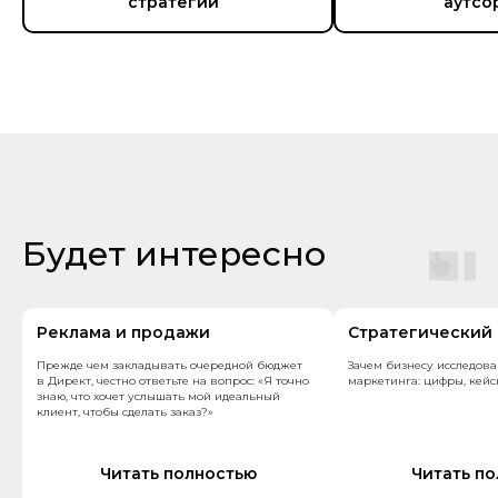
стратегии
аутсо
Будет интересно
Реклама и продажи
Стратегический
Прежде чем закладывать очередной бюджет
Зачем бизнесу исследов
в Директ, честно ответьте на вопрос: «Я точно
маркетинга: цифры, кейс
знаю, что хочет услышать мой идеальный
клиент, чтобы сделать заказ?»
Читать полностью
Читать п