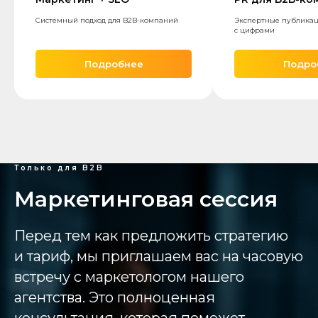
Системный подход для B2B-компаний
Экспертные публикац
с цифрами
Подробнее
Подро
Только для B2B
Маркетинговая сессия
Перед тем как предложить стратегию
и тариф, мы приглашаем вас на часовую
встречу с маркетологом нашего
агентства. Это полноценная